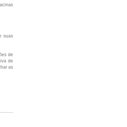
acinas
e suas
ções de
siva de
lhar as