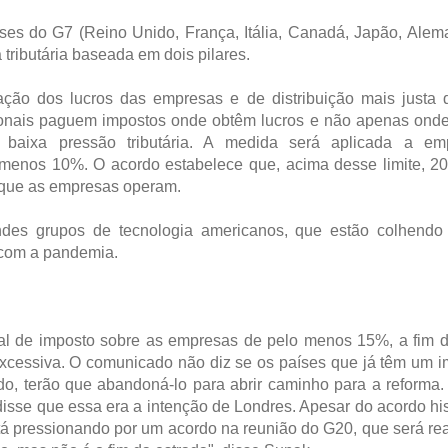
íses do G7 (Reino Unido, França, Itália, Canadá, Japão, Ale
ributária baseada em dois pilares.
tação dos lucros das empresas e de distribuição mais justa
acionais paguem impostos onde obtêm lucros e não apenas ond
 baixa pressão tributária. A medida será aplicada a em
 menos 10%. O acordo estabelece que, acima desse limite, 2
m que as empresas operam.
des grupos de tecnologia americanos, que estão colhendo 
 com a pandemia.
al de imposto sobre as empresas de pelo menos 15%, a fim de
 excessiva. O comunicado não diz se os países que já têm um 
do, terão que abandoná-lo para abrir caminho para a reforma
disse que essa era a intenção de Londres. Apesar do acordo his
stá pressionando por um acordo na reunião do G20, que será re