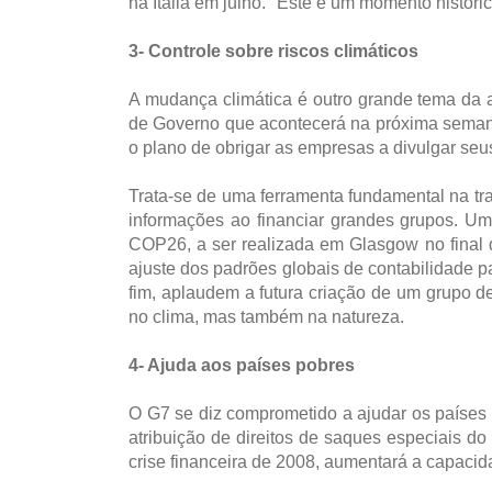
na Itália em julho. "Este é um momento históri
3- Controle sobre riscos climáticos
A mudança climática é outro grande tema da
de Governo que acontecerá na próxima semana
o plano de obrigar as empresas a divulgar seus
Trata-se de uma ferramenta fundamental na tr
informações ao financiar grandes grupos. Um
COP26, a ser realizada em Glasgow no final
ajuste dos padrões globais de contabilidade p
fim, aplaudem a futura criação de um grupo d
no clima, mas também na natureza.
4- Ajuda aos países pobres
O G7 se diz comprometido a ajudar os países 
atribuição de direitos de saques especiais d
crise financeira de 2008, aumentará a capaci