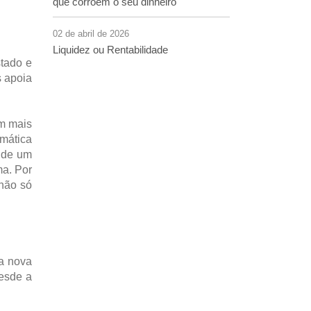
que corroem o seu dinheiro
02 de abril de 2026
Liquidez ou Rentabilidade
tado e
s apoia
am mais
imática
 de um
ma. Por
 não só
 a nova
desde a