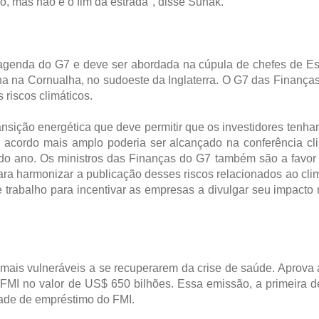
co, mas não é o fim da estrada", disse Sunak.
 agenda do G7 e deve ser abordada na cúpula de chefes de Es
 na Cornualha, no sudoeste da Inglaterra. O G7 das Finança
 riscos climáticos.
ansição energética que deve permitir que os investidores tenh
 acordo mais amplo poderia ser alcançado na conferência cl
 do ano. Os ministros das Finanças do G7 também são a favor
ara harmonizar a publicação desses riscos relacionados ao cli
e trabalho para incentivar as empresas a divulgar seu impacto
mais vulneráveis a se recuperarem da crise de saúde. Aprova
o FMI no valor de US$ 650 bilhões. Essa emissão, a primeira 
dade de empréstimo do FMI.