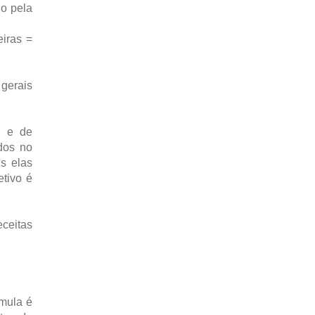
do pela
eiras =
gerais
o e de
idos no
is elas
etivo é
ceitas
rmula é