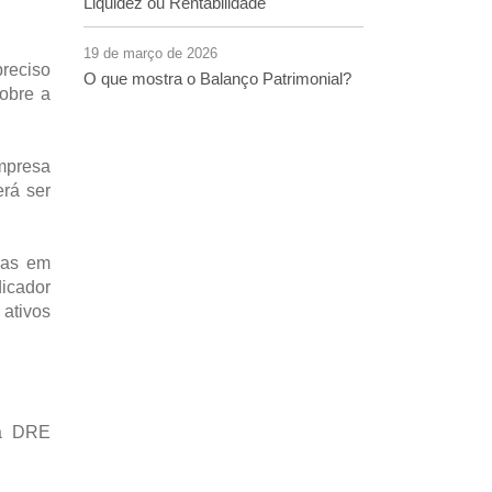
Liquidez ou Rentabilidade
19 de março de 2026
reciso
O que mostra o Balanço Patrimonial?
obre a
empresa
erá ser
sas em
icador
 ativos
na DRE