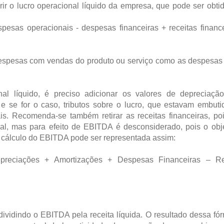
ir o lucro operacional líquido da empresa, que pode ser obti
spesas operacionais - despesas financeiras + receitas financ
despesas com vendas do produto ou serviço como as despesas 
al líquido, é preciso adicionar os valores de depreciaçã
e se for o caso, tributos sobre o lucro, que estavam embut
s. Recomenda-se também retirar as receitas financeiras, po
nal, mas para efeito de EBITDA é desconsiderado, pois o obj
e cálculo do EBITDA pode ser representada assim:
preciações + Amortizações + Despesas Financeiras – Re
vidindo o EBITDA pela receita líquida. O resultado dessa fó