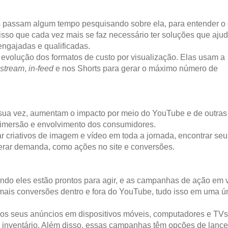
 passam algum tempo pesquisando sobre ela, para entender o
isso que cada vez mais se faz necessário ter soluções que aju
engajadas e qualificadas.
evolução dos formatos de custo por visualização. Elas usam a
-stream
,
in-feed
e nos Shorts para gerar o máximo número de
ua vez, aumentam o impacto por meio do YouTube e de outras
 imersão e envolvimento dos consumidores.
lar criativos de imagem e vídeo em toda a jornada, encontrar seu
gerar demanda, como ações no site e conversões.
ando eles estão prontos para agir, e as campanhas de ação em 
mais conversões dentro e fora do YouTube, tudo isso em uma ú
o dos seus anúncios em dispositivos móveis, computadores e TV
a inventário. Além disso, essas campanhas têm opções de lance