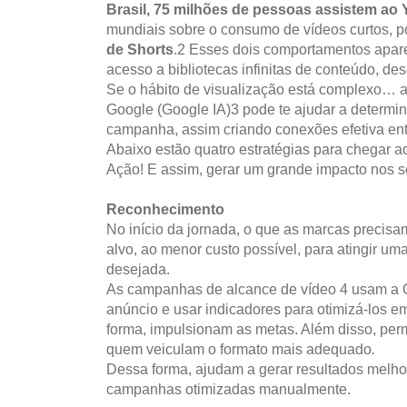
Brasil, 75 milhões de pessoas assistem a
mundiais sobre o consumo de vídeos curtos, 
de Shorts
.2 Esses dois comportamentos apare
acesso a bibliotecas infinitas de conteúdo, de
Se o hábito de visualização está complexo… a su
Google (Google IA)3 pode te ajudar a determi
campanha, assim criando conexões efetiva en
Abaixo estão quatro estratégias para chegar 
Ação! E assim, gerar um grande impacto nos se
Reconhecimento
No início da jornada, o que as marcas precisa
alvo, ao menor custo possível, para atingir uma
desejada.
As campanhas de alcance de vídeo 4 usam a Go
anúncio e usar indicadores para otimizá-los 
forma, impulsionam as metas. Além disso, perm
quem veiculam o formato mais adequado
.
Dessa forma, ajudam a gerar resultados mel
campanhas otimizadas manualmente.