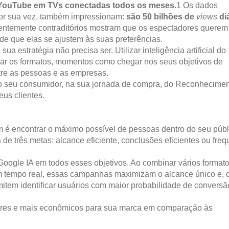
o YouTube em TVs conectadas todos os meses
.1 Os dados
por sua vez, também impressionam:
são 50 bilhões de
views
di
ntemente contraditórios mostram que os espectadores querem 
sde que elas se ajustem às suas preferências.
a estratégia não precisa ser. Utilizar inteligência artificial do
nar os formatos, momentos como chegar nos seus objetivos de
tre as pessoas e as empresas.
ao seu consumidor, na sua jornada de compra, do Reconhecimen
us clientes.
m é encontrar o máximo possível de pessoas dentro do seu públ
 de três metas: alcance eficiente, conclusões eficientes ou fre
ogle IA em todos esses objetivos. Ao combinar vários format
em tempo real, essas campanhas maximizam o alcance único e, 
item identificar usuários com maior probabilidade de conversã
hores e mais econômicos para sua marca em comparação às