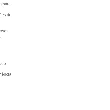
s para
ões do
ersos
a
eúdo
riência