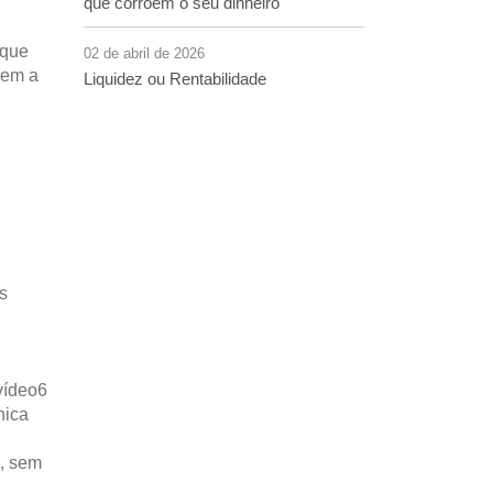
que corroem o seu dinheiro
 que
02 de abril de 2026
dem a
Liquidez ou Rentabilidade
s
vídeo6
nica
s, sem