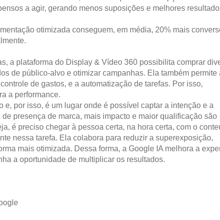
opensos a agir, gerando menos suposições e melhores resultado
egmentação otimizada conseguem, em média, 20% mais convers
lmente.
, a plataforma do Display & Vídeo 360 possibilita comprar div
dados de público-alvo e otimizar campanhas. Ela também permite 
controle de gastos, e a automatização de tarefas. Por isso,
a a performance.
, por isso, é um lugar onde é possível captar a intenção e a
de presença de marca, mais impacto e maior qualificação são
ja, é preciso chegar à pessoa certa, na hora certa, com o cont
amente nessa tarefa. Ela colabora para reduzir a superexposição,
orma mais otimizada. Dessa forma, a Google IA melhora a expe
a a oportunidade de multiplicar os resultados.
oogle