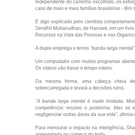
Independente do caminho escolhido, os esforço
caso de mais e mais famílias brasileiras - têm
É algo explicado pelo cientista comportament
Sendhil Mullainathan, de Harvard, em um liv
Recursos na Vida das Pessoas e nas Organiza
A dupla emprega o termo "banda larga mental" 
Um computador com muitos programas abertos va
Os vídeos vão travar o tempo inteiro.
Da mesma forma, uma cabeça cheia de pr
sobrecarregada e levará a decisões ruins.
"A banda larga mental é muito limitada. Mu
competência: resolve o problema. Mas se es
negligenciar outras áreas da sua vida"
, afirma
Para mensurar o impacto na inteligência, Sha
apresentada no começo do texto.