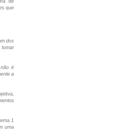
ria de
tes que
um dos
 tomar
 não é
mente a
jetiva,
mentos
stema 1
 em uma