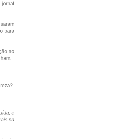
 jornal
usaram
o para
ção ao
nham.
breza?
uída, e
rais na