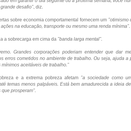
cado em garantir o dia seguinte ou a próxima semana, você nu
 grande desafio"
, diz.
bertas sobre economia comportamental fornecem um
"otimismo 
om ações na educação, transporte ou mesmo uma renda mínima".
via a sobrecarga em cima da
"banda larga mental".
erno. Grandes corporações poderiam entender que dar me
s erros cometidos no ambiente de trabalho. Ou seja, ajuda a 
 mínimos aceitáveis de trabalho."
 pobreza e a extrema pobreza afetam
"a sociedade como um
e até temas menos palpáveis. Está bem amadurecida a ideia d
s que prosperam".