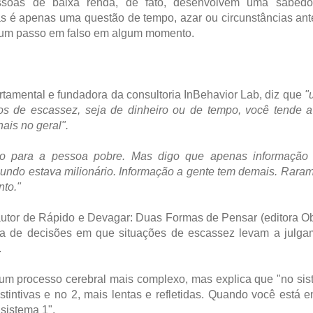
essoas de baixa renda, de fato, desenvolvem uma sabedo
as é apenas uma questão de tempo, azar ou circunstâncias an
r um passo em falso em algum momento.
rtamental e fundadora da consultoria InBehavior Lab, diz que
"
 de escassez, seja de dinheiro ou de tempo, você tende a
ais no geral".
ação para a pessoa pobre. Mas digo que apenas informação
 mundo estava milionário. Informação a gente tem demais. Rara
to."
utor de Rápido e Devagar: Duas Formas de Pensar (editora Ob
a de decisões em que situações de escassez levam a julga
.
 um processo cerebral mais complexo, mas explica que "no si
stintivas e no 2, mais lentas e refletidas. Quando você está
sistema 1".