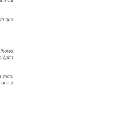
nca vai
de que
lhores
própria
 todo:
e que a