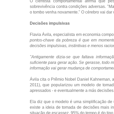
O cientista comportamental afirma que p
sobrevivência contra condições adversas. "M
o tombo venha novamente." O cérebro vai da
Decisões impulsivas
Flavia Ávila, especialista em economia compo
pontos-chave da pobreza é que em momentos
decisões impulsivas, instintivas e menos racion
"Antigamente dizia-se que faltava inform
suficiente para gerar ação. Se gerasse, todo
informação vai gerar mudança de comportamen
Ávila cita o Prêmio Nobel Daniel Kahneman, a
2011), que popularizou um modelo de tomad
apressados - e eventualmente a más decisões
Ela diz que o modelo é uma simplificação de
existe a ideia de tomada de decisões mais in
situação de escassez, 95% do tempo é do tipo 