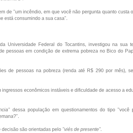
gem de "um incêndio, em que você não pergunta quanto custa 
ue está consumindo a sua casa".
da Universidade Federal do Tocantins, investigou na sua t
 de pessoas em condição de extrema pobreza no Bico do Pap
hões de pessoas na pobreza (renda até R$ 290 por mês), s
 ingressos econômicos instáveis e dificuldade de acesso a e
ncia"
dessa população em questionamentos do tipo "você p
semana?".
 decisão são orientadas pelo
"viés de presente".