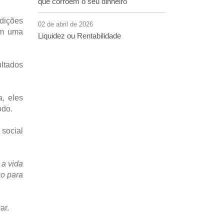
que corroem o seu dinheiro
dições
02 de abril de 2026
om uma
Liquidez ou Rentabilidade
ultados
, eles
odo.
 social
 a vida
ço para
ar.