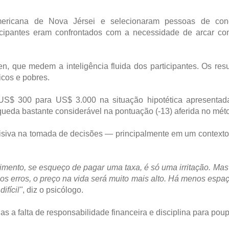
ericana de Nova Jérsei e selecionaram pessoas de con
ticipantes eram confrontados com a necessidade de arcar c
, que medem a inteligência fluida dos participantes. Os res
icos e pobres.
 US$ 300 para US$ 3.000 na situação hipotética apresentada
ueda bastante considerável na pontuação (-13) aferida no mét
ecisiva na tomada de decisões — principalmente em um contexto
mento, se esqueço de pagar uma taxa, é só uma irritação. Mas
 erros, o preço na vida será muito mais alto. Há menos espa
ifícil"
, diz o psicólogo.
s a falta de responsabilidade financeira e disciplina para poup