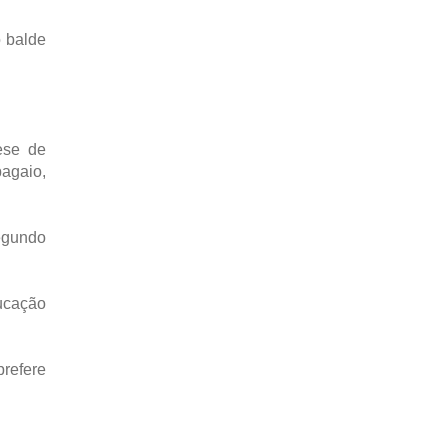
o balde
ese de
agaio,
egundo
ducação
refere