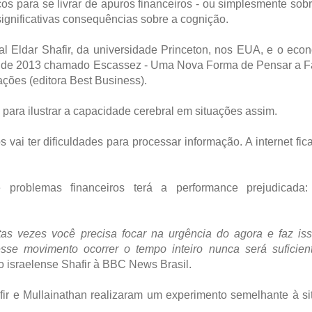
s para se livrar de apuros financeiros - ou simplesmente sobr
 significativas consequências sobre a cognição.
al Eldar Shafir, da universidade Princeton, nos EUA, e o eco
ro de 2013 chamado Escassez - Uma Nova Forma de Pensar a F
ções (editora Best Business).
para ilustrar a capacidade cerebral em situações assim.
i ter dificuldades para processar informação. A internet fica
oblemas financeiros terá a performance prejudicada: 
itas vezes você precisa focar na urgência do agora e faz is
se movimento ocorrer o tempo inteiro nunca será suficient
 o israelense Shafir à BBC News Brasil.
fir e Mullainathan realizaram um experimento semelhante à s