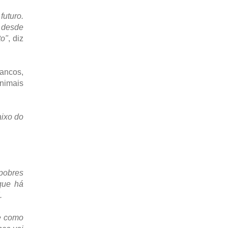
futuro.
 desde
to"
, diz
ancos,
animais
aixo do
pobres
que há
.
e como