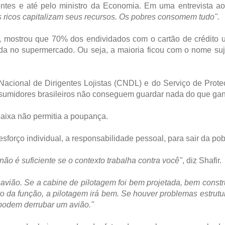
entes e até pelo ministro da Economia. Em uma entrevista ao
s ricos capitalizam seus recursos. Os pobres consomem tudo".
, mostrou que 70% dos endividados com o cartão de crédito 
a no supermercado. Ou seja, a maioria ficou com o nome suj
cional de Dirigentes Lojistas (CNDL) e do Serviço de Prote
nsumidores brasileiros não conseguem guardar nada do que ga
baixa não permitia a poupança.
sforço individual, a responsabilidade pessoal, para sair da po
ão é suficiente se o contexto trabalha contra você"
, diz Shafir.
vião. Se a cabine de pilotagem foi bem projetada, bem constr
o da função, a pilotagem irá bem. Se houver problemas estrutu
 podem derrubar um avião."